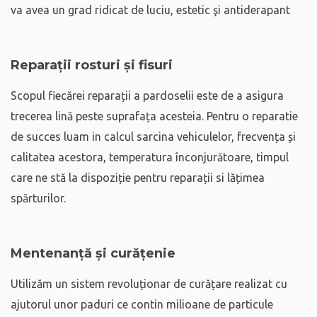
va avea un grad ridicat de luciu, estetic şi antiderapant
Reparații rosturi și fisuri
Scopul fiecărei reparații a pardoselii este de a asigura
trecerea lină peste suprafața acesteia. Pentru o reparatie
de succes luam in calcul sarcina vehiculelor, frecvența și
calitatea acestora, temperatura înconjurătoare, timpul
care ne stă la dispoziție pentru reparații si lățimea
spărturilor.
Mentenanță și curățenie
Utilizăm un sistem revoluționar de curățare realizat cu
ajutorul unor paduri ce contin milioane de particule